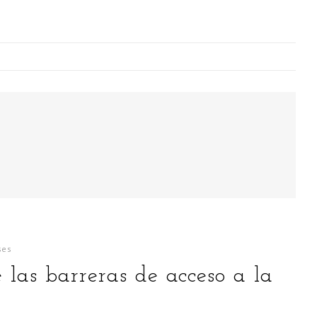
sarrollando el ecosistema Industria 4.0 es España
HOME
SOBRE MÍ
ses
 las barreras de acceso a la
¿QUÉ BUSCO CON ESTE BLOG?