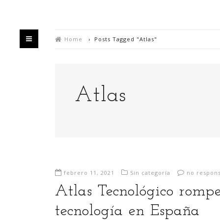
Home
›
Posts Tagged "Atlas"
Atlas
De
febrero 11, 2021
Sin categoría
no respon
Atlas Tecnológico rompe
tecnología en España