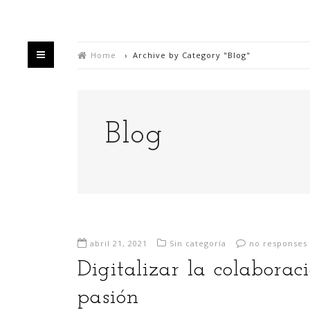
Home
›
Archive by Category "Blog"
Blog
De
abril 21, 2021
Sin categoría
no responses
Digitalizar la colaborac
pasión