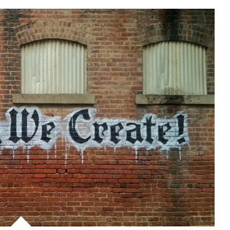
Este blog refleja mi opinión personal y espero
que sea también un vehículo de conexión con
otras personas que, como yo, se sigan
sorprendiendo del espectacular momento
tecnológico que vivimos en España.