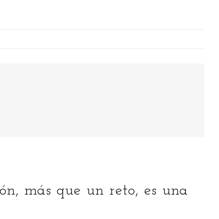
sarrollando el ecosistema Industria 4.0 es España
HOME
SOBRE MÍ
ión, más que un reto, es una
¿QUÉ BUSCO CON ESTE BLOG?