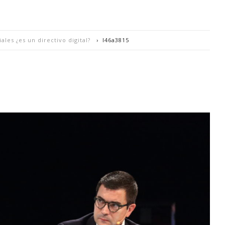
ales ¿es un directivo digital?
›
l46a3815
sarrollando el ecosistema Industria 4.0 es España
HOME
SOBRE MÍ
¿QUÉ BUSCO CON ESTE BLOG?