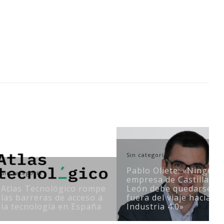
Sin categoría
Pablo Oliete: «Ninguna
ría
empresa de Castilla y
S
ecnológico rompe
León debe quedarse
reras de acceso a
fuera del viaje hacia la
A
ología en España
Industria 4.0»
e