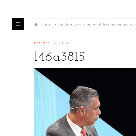
Home
›
Un directivo que no utiliza las redes soci
octubre 12, 2016
l46a3815
De