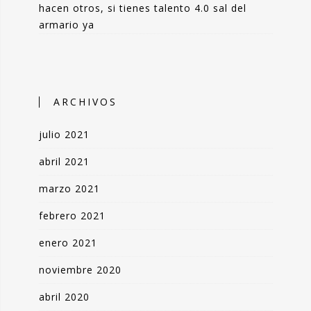
hacen otros, si tienes talento 4.0 sal del
armario ya
ARCHIVOS
julio 2021
abril 2021
marzo 2021
febrero 2021
Sin categoría
enero 2021
Tertulia Héroes i40, la
in categoría
comunicación y el relato
noviembre 2020
diós a Manuel Torres,
en tiempos de
l genio desconocido
coronavirus
abril 2020